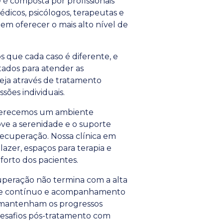
é composta por profissionais
édicos, psicólogos, terapeutas e
em oferecer o mais alto nível de
que cada caso é diferente, e
tados para atender as
seja através de tratamento
sões individuais.
erecemos um ambiente
ve a serenidade e o suporte
recuperação. Nossa clínica em
lazer, espaços para terapia e
orto dos pacientes.
peração não termina com a alta
te contínuo e acompanhamento
s mantenham os progressos
desafios pós-tratamento com