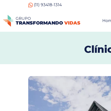
(11) 93418-1314
Ho
Clíni