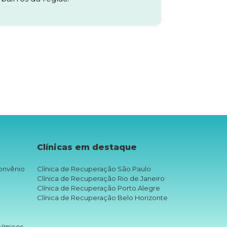
Clínicas em destaque
onvênio
Clínica de Recuperação São Paulo
Clínica de Recuperação Rio de Janeiro
Clínica de Recuperação Porto Alegre
Clínica de Recuperação Belo Horizonte
uímicos