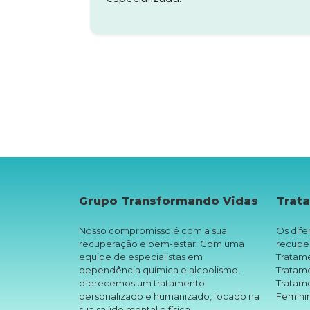
Grupo Transformando Vidas
Trat
Nosso compromisso é com a sua
Os dife
recuperação e bem-estar. Com uma
recupe
equipe de especialistas em
Tratame
dependência química e alcoolismo,
Tratam
oferecemos um tratamento
Tratam
personalizado e humanizado, focado na
Femini
sua saúde mental e física