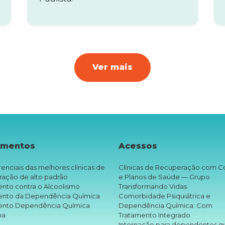
Ver mais
amentos
Acessos
renciais das melhores clínicas de
Clínicas de Recuperação com C
ração de alto padrão
e Planos de Saúde — Grupo
nto contra o Alcoolismo
Transformando Vidas
ento da Dependência Química
Comorbidade Psiquiátrica e
ento Dependência Química
Dependência Química: Com
na
Tratamento Integrado
Internação para dependentes q