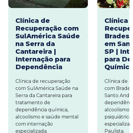
Clínica de
Clínica 
Recuperação com
Recupe
SulAmérica Saúde
Brades
na Serra da
em Sant
Cantareira |
SP | Int
Internação para
para De
Dependência
Químic
Clínica de recuperação
Clínica de 
com SulAmérica Saúde na
com Brades
Serra da Cantareira para
Santo Andr
tratamento de
dependênci
dependência química,
alcoolismo 
alcoolismo e saúde mental
psiquiátric
com internação
especializa
especializada.
Paulista.