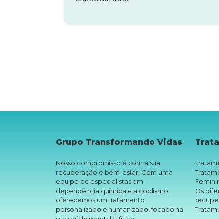
Grupo Transformando Vidas
Trat
Nosso compromisso é com a sua
Tratame
recuperação e bem-estar. Com uma
Tratam
equipe de especialistas em
Femini
dependência química e alcoolismo,
Os dife
oferecemos um tratamento
recupe
personalizado e humanizado, focado na
Tratam
sua saúde mental e física