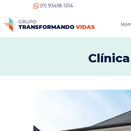
(11) 93418-1314
Ho
Clínic