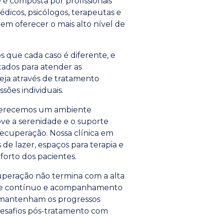
é composta por profissionais
édicos, psicólogos, terapeutas e
em oferecer o mais alto nível de
que cada caso é diferente, e
tados para atender as
seja através de tratamento
sões individuais.
erecemos um ambiente
ve a serenidade e o suporte
recuperação. Nossa clínica em
de lazer, espaços para terapia e
orto dos pacientes.
peração não termina com a alta
te contínuo e acompanhamento
s mantenham os progressos
desafios pós-tratamento com